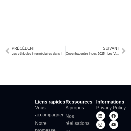
PRÉCÉDENT
SUIVANT
Les véhicules intermédiaires dans le budget mobilité en Belgique : tout comprendre aux catégories L6e et L7e
Copenhagenize Index 2025 : Les Villes Belges Brillent sur la Scène Mondiale du Vélo
Liens rapides
Ressources
Informations
Vous
A propos
Privacy Policy
accompagner
Nos
Notre
réalisations
promesse