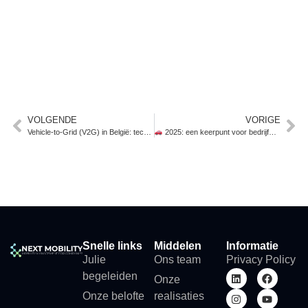
VOLGENDE
VORIGE
Vehicle-to-Grid (V2G) in België: technisch klaar, operationeel nog in afwachting
2025: een keerpunt voor bedrijfs­mobiliteit
Snelle links
Middelen
Informatie
Julie
Ons team
Privacy Policy
begeleiden
Onze
Onze belofte
realisaties