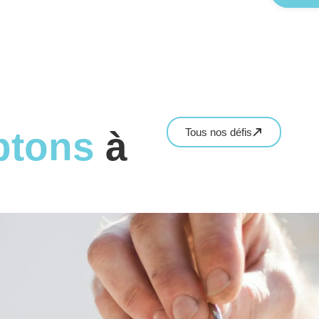
ptons
à
Tous nos défis