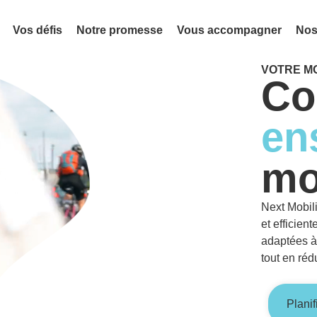
Vos défis
Notre promesse
Vous accompagner
Nos
VOTRE MO
Co
en
mo
Next Mobil
et efficien
adaptées à
tout en réd
Plani