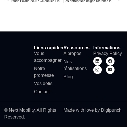
Étude Polaris 2025 : Ce que les Fleet & Mobility Managers doivent retenir
Les entreprises belges restent à la traîne sur la mobilité durable : Securex publie son Indice de Mobilité
Liens rapides
Ressources
Informations
Vous
A propos
Privacy Policy
accompagner
Nos
Notre
réalisations
promesse
Blog
Vos défis
Contact
© Next Mobility. All Rights
Made with love by Digipunch
Reserved.