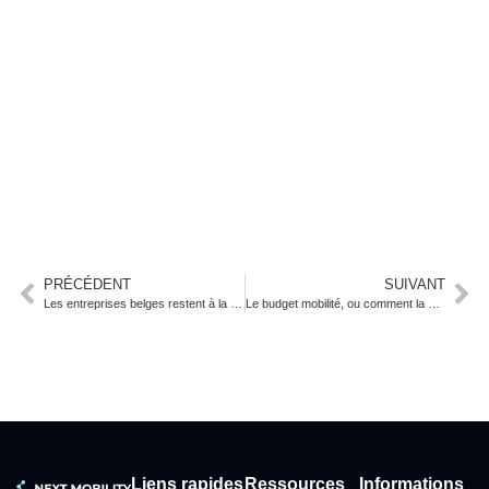
PRÉCÉDENT
SUIVANT
Les entreprises belges restent à la traîne sur la mobilité durable : Securex publie son Indice de Mobilité
Le budget mobilité, ou comment la mobilité d’entreprise change plus vite qu’on ne le pense
Liens rapides
Ressources
Informations