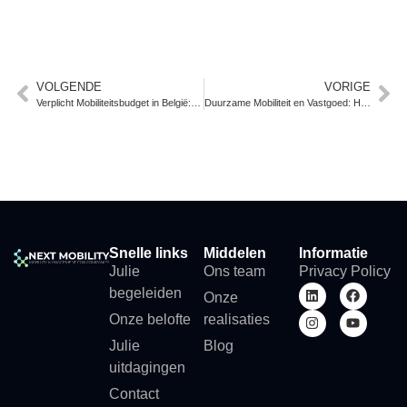
VOLGENDE
VORIGE
Verplicht Mobiliteitsbudget in België: Wat Weten We Echt (Januari 2026)
Duurzame Mobiliteit en Vastgoed: Hoe Langetermijnwaarde Creëren
Snelle links
Middelen
Informatie
Julie
Ons team
Privacy Policy
begeleiden
Onze
Onze belofte
realisaties
Julie
Blog
uitdagingen
Contact