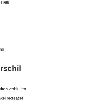
n 1999
ing
rschil
ekken
verbinden
nkel recreatief