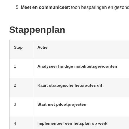
Meet en communiceer
: toon besparingen en gezon
Stappenplan
Stap
Actie
1
Analyseer huidige mobiliteitsgewoonten
2
Kaart strategische fietsroutes uit
3
Start met pilootprojecten
4
Implementeer een fietsplan op werk