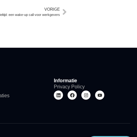
VORIGE
ltijd: een wake-up call voor werkgevers
Informatie
Privacy Policy
aties