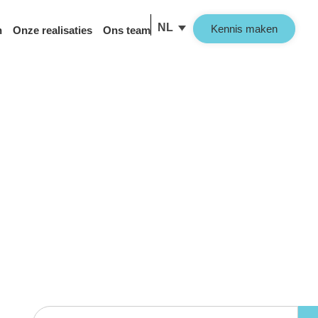
NL
Kennis maken
n
Onze realisaties
Ons team