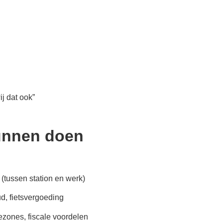
j dat ook”
kunnen doen
(tussen station en werk)
ud, fietsvergoeding
iezones, fiscale voordelen