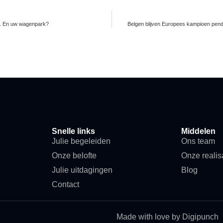
or. En uw wagenpark?
Belgen blijven Europees kampioen pende
Snelle links
Middelen
Julie begeleiden
Ons team
Onze belofte
Onze realis
Julie uitdagingen
Blog
Contact
Made with love by Digipunch